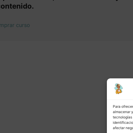
contenido.
mprar curso
or
Siguiente
Para ofrecer
almacenar y/
tecnologías
identificaci
afectar nega