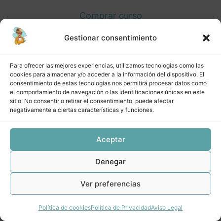
CNE Taller Crea tu bot con Manychat Octubre 2021
Comprar curso
CNE Masterclass automatizaciones Septiembre 2021
Gestionar consentimiento
Inicia sesión
CNE CLASE AGOSTO 2021 DOCUMENTACIÓN
PRÁCTICA DE PROCESOS
Para ofrecer las mejores experiencias, utilizamos tecnologías como las
cookies para almacenar y/o acceder a la información del dispositivo. El
Taller de Zentangle con María José Torrado
consentimiento de estas tecnologías nos permitirá procesar datos como
el comportamiento de navegación o las identificaciones únicas en este
Anterior
Siguiente
CNE Masterclass Dónde alojar mi producto/servicio
sitio. No consentir o retirar el consentimiento, puede afectar
negativamente a ciertas características y funciones.
CNE Taller Multiplica x20 tu productividad con Notion
Aceptar
CNE Masterclass Metodología de las 5S
Denegar
CNE Minicurso LinkedIn
CNE Masterclass impuestos y facturación
Ver preferencias
CNE Masterclass funnels + implementación
Política de cookies
Política de Privacidad
Aviso Legal