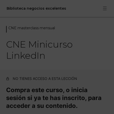
Biblioteca negocios excelentes
CNE masterclass mensual
CNE Bienvenida
2 lecciones
CNE Minicurso
CNE masterclass mensual
LinkedIn
CNE Masterclass Planificación
CNE Masterclass invitada por Susi Grau: "El viaje del
héroe para libros de no ficción"
NO TIENES ACCESO A ESTA LECCIÓN
CNE Masterclass "Escribir no ficción con Scrum"
Compra este curso, o inicia
CNE masterclass invitada enero 2022. Fiscalidad para
sesión si ya te has inscrito, para
autónomas por Sonia Rives
acceder a su contenido.
CNE Masterclass Invitada Susi Grau Noviembre 2021