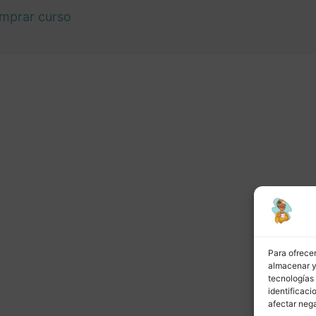
mprar curso
or
Siguiente
Para ofrecer
almacenar y/
tecnologías
identificaci
afectar nega