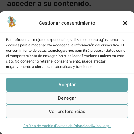
acceder a su contenido.
CNE Sesión aclaración de dudas diciembre 2019
CNE Club de lectura Slow Reading
Comprar curso
Gestionar consentimiento
9 lecciones
CNE Extras
Inicia sesión
Para ofrecer las mejores experiencias, utilizamos tecnologías como las
4 lecciones
cookies para almacenar y/o acceder a la información del dispositivo. El
CNE Bonus
consentimiento de estas tecnologías nos permitirá procesar datos como
el comportamiento de navegación o las identificaciones únicas en este
3 lecciones
sitio. No consentir o retirar el consentimiento, puede afectar
negativamente a ciertas características y funciones.
Anterior
Siguiente
Aceptar
Denegar
Ver preferencias
Política de cookies
Política de Privacidad
Aviso Legal