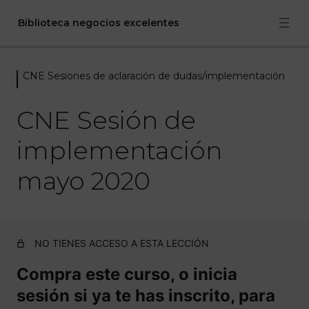
Biblioteca negocios excelentes
CNE Sesiones de aclaración de dudas/implementación
CNE Bienvenida
2 lecciones
CNE Sesión de
CNE masterclass mensual
implementación
22 lecciones
CNE Sesiones de aclaración de
mayo 2020
dudas/implementación
CNE Implantación Academias con Sensei y
Woocommerce Abril 2021
NO TIENES ACCESO A ESTA LECCIÓN
CNE Sesión de implementación mayo 2020
Compra este curso, o inicia
CNE Sesión de aclaración de dudas enero 2020
sesión si ya te has inscrito, para