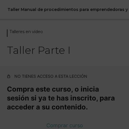
Taller Manual de procedimientos para emprendedoras y
Talleres en vídeo
Comenzando
1 lección
Taller Parte I
Talleres en vídeo
Taller Parte I
NO TIENES ACCESO A ESTA LECCIÓN
Taller Parte II
Material descargable
Compra este curso, o inicia
sesión si ya te has inscrito, para
1 lección
Bonus
acceder a su contenido.
1 lección
Comprar curso