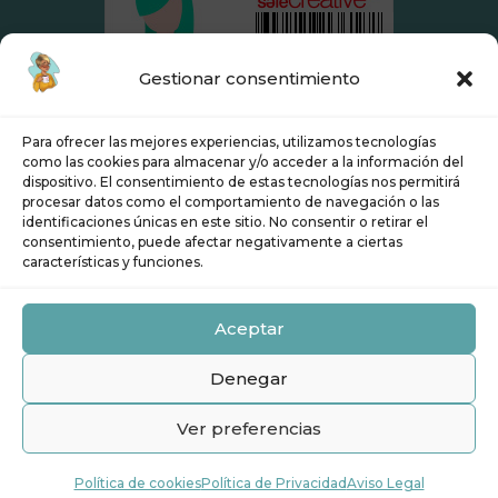
Gestionar consentimiento
Para ofrecer las mejores experiencias, utilizamos tecnologías
como las cookies para almacenar y/o acceder a la información del
dispositivo. El consentimiento de estas tecnologías nos permitirá
procesar datos como el comportamiento de navegación o las
identificaciones únicas en este sitio. No consentir o retirar el
Aviso Legal
Política de Privacidad
consentimiento, puede afectar negativamente a ciertas
características y funciones.
Condiciones de contratación
Política de cookies (UE)
Aceptar
Derecho de desistimiento
Denegar
Procesos y sistemas. ©Copyright 2021.
Ver preferencias
Todos los derechos reservados. Diseñado
por Gehisy Hernández con ❤️️ en Gijón.
Política de cookies
Política de Privacidad
Aviso Legal