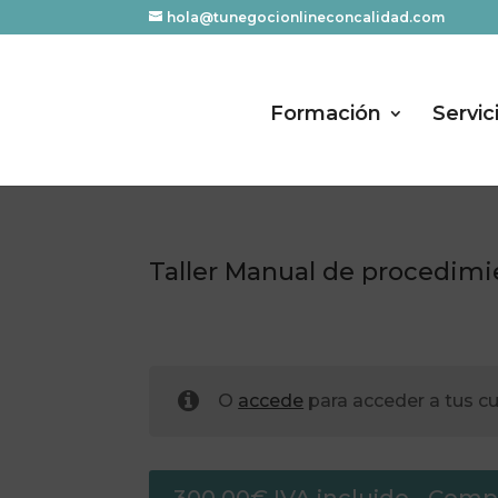
hola@tunegocionlineconcalidad.com
Formación
Servic
Taller Manual de procedim
O
accede
para acceder a tus c