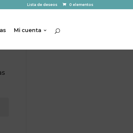
Lista de deseos
0 elementos
las
Mi cuenta
as