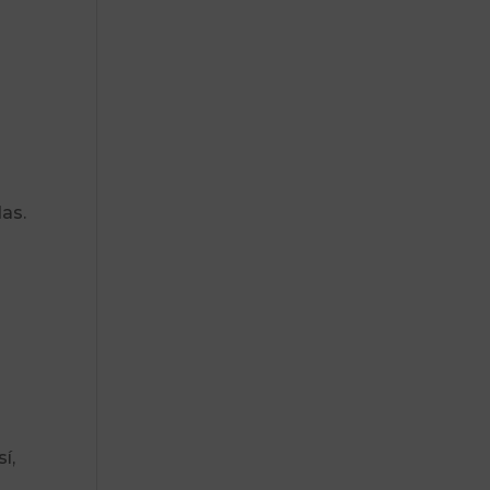
as.
í,