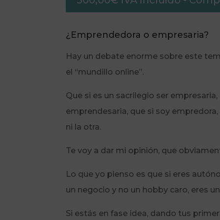
300,00
€
IVA incluido
- Compr
¿Emprendedora o empresaria?
Hay un debate enorme sobre este tema
el “mundillo online”.
Que si es un sacrilegio ser empresaria
emprendesaria, que si soy empredora, 
ni la otra.
Te voy a dar mi opinión, que obviamente
Lo que yo pienso es que si eres autón
un negocio y no un hobby caro, eres u
Si estás en fase idea, dando tus prime