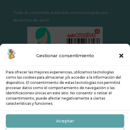
Todo el contenido publicado está protegido por
derechos de autor
Gestionar consentimiento
Para ofrecer las mejores experiencias, utilizamos tecnologías
como las cookies para almacenar y/o acceder a la información del
dispositivo. El consentimiento de estas tecnologías nos permitirá
procesar datos como el comportamiento de navegación o las
identificaciones únicas en este sitio. No consentir o retirar el
Aviso Legal
Política de Privacidad
consentimiento, puede afectar negativamente a ciertas
características y funciones.
Condiciones de contratación
Política de cookies (UE)
Aceptar
Derecho de desistimiento