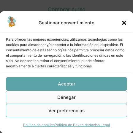
procesos
Comprar curso
5 lecciones
DPAV Módulo 3 Documentación
Gestionar consentimiento
Inicia sesión
de procesos (I)
Para ofrecer las mejores experiencias, utilizamos tecnologías como las
5 lecciones
cookies para almacenar y/o acceder a la información del dispositivo. El
DPAV Módulo 4 Documentación
consentimiento de estas tecnologías nos permitirá procesar datos como
de procesos (II)
el comportamiento de navegación o las identificaciones únicas en este
Anterior
Siguiente
sitio. No consentir o retirar el consentimiento, puede afectar
negativamente a ciertas características y funciones.
6 lecciones
DPAV Módulo 5 Verificación de
procesos (I) Indicadores de
Aceptar
procesos
Denegar
5 lecciones
DPAV Módulo 6 Verificación de
Ver preferencias
procesos (II) Otras formas de
verificar procesos
Política de cookies
Política de Privacidad
Aviso Legal