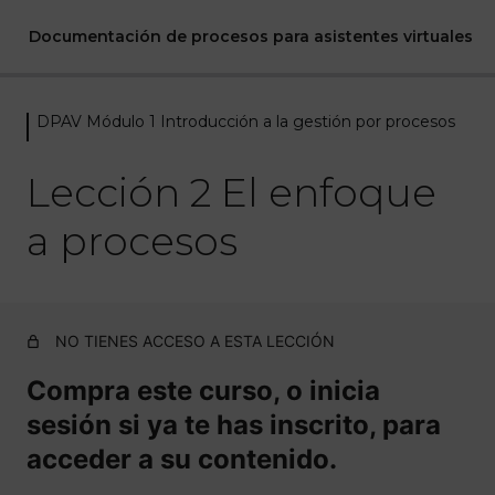
Documentación de procesos para asistentes virtuales
DPAV Módulo 1 Introducción a la gestión por procesos
DPAV Módulo 1 Introducción a la
gestión por procesos
Lección 2 El enfoque
Lección 1 Qué es un proceso
a procesos
Lección 2 El enfoque a procesos
Lección 3 Gestión de procesos
NO TIENES ACCESO A ESTA LECCIÓN
Lección 4 Gestión por procesos
Compra este curso, o inicia
Lección 5 Procesos más comunes en un negocio online
sesión si ya te has inscrito, para
Lección extra Misión, visión y valores
acceder a su contenido.
DPAV Módulo 2 Mapas de