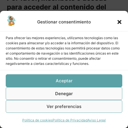
de procesos (II)
para acceder al contenido del
curso.
DPAVL M1 Lección 1 Cómo documentar eficientemente
Gestionar consentimiento
Definir y planificar
Hacer el curso
Para ofrecer las mejores experiencias, utilizamos tecnologías como las
DPAVL M4 Lección 2 Cómo documentar eficientemente
Ejecutar
cookies para almacenar y/o acceder a la información del dispositivo. El
consentimiento de estas tecnologías nos permitirá procesar datos como
Acceder
el comportamiento de navegación o las identificaciones únicas en este
DPAVL M4 Lección 3 Cómo documentar eficientemente
sitio. No consentir o retirar el consentimiento, puede afectar
Verificar
negativamente a ciertas características y funciones.
DPAVL M4 Lección 4 Ejemplos reales de procesos
documentados para negocios online
Aceptar
Anterior
Siguiente
DPAVL M4 Lección 5 Otras herramientas para
documentar procesos
Denegar
Ver preferencias
Política de cookies
Política de Privacidad
Aviso Legal