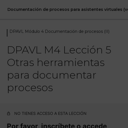
Documentación de procesos para asistentes virtuales (ve
DPAVL Módulo 4 Documentación de procesos (II)
DPAVL Módulo 0 Bienvenida
1 lección
DPAVL M4 Lección 5
DPAVL Módulo 1 Introducción a la
gestión por procesos
Otras herramientas
6 lecciones
para documentar
DPAVL Módulo 2 Mapas de
procesos
procesos
5 lecciones
DPAVL Módulo 3 Documentación
de procesos (I)
NO TIENES ACCESO A ESTA LECCIÓN
5 lecciones
Por favor, inscríbete o accede
DPAVL Módulo 4 Documentación