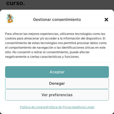
curso.
de procesos
DPAVL M2 Lección 4 Clasificación e interrelación de
Hacer el curso
procesos
Gestionar consentimiento
DPAVL M2 Lección 5 Otras herramientas para mapear
Acceder
Para ofrecer las mejores experiencias, utilizamos tecnologías como las
DPAVL Módulo 3 Documentación
cookies para almacenar y/o acceder a la información del dispositivo. El
de procesos (I)
consentimiento de estas tecnologías nos permitirá procesar datos como
el comportamiento de navegación o las identificaciones únicas en este
sitio. No consentir o retirar el consentimiento, puede afectar
5 lecciones
negativamente a ciertas características y funciones.
DPAVL Módulo 4 Documentación
Anterior
Siguiente
de procesos (II)
Aceptar
5 lecciones
Denegar
Ver preferencias
Política de cookies
Política de Privacidad
Aviso Legal