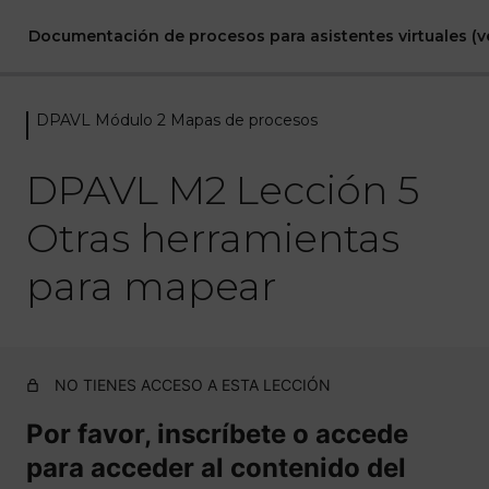
Documentación de procesos para asistentes virtuales (ve
DPAVL Módulo 2 Mapas de procesos
DPAVL Módulo 0 Bienvenida
1 lección
DPAVL M2 Lección 5
DPAVL Módulo 1 Introducción a la
gestión por procesos
Otras herramientas
6 lecciones
para mapear
DPAVL Módulo 2 Mapas de
procesos
DPAVL M2 Lección 1 Qué son los mapas de procesos
NO TIENES ACCESO A ESTA LECCIÓN
DPAVL M2 Lección 2 Tipos de mapas de procesos y
Por favor, inscríbete o accede
cadenas de valor
para acceder al contenido del
DPAVL M2 Lección 3 Tipos de procesos e identificación