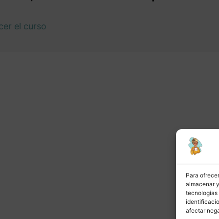
er el curso
or
Siguiente
Para ofrecer
almacenar y/
tecnologías
identificaci
afectar nega