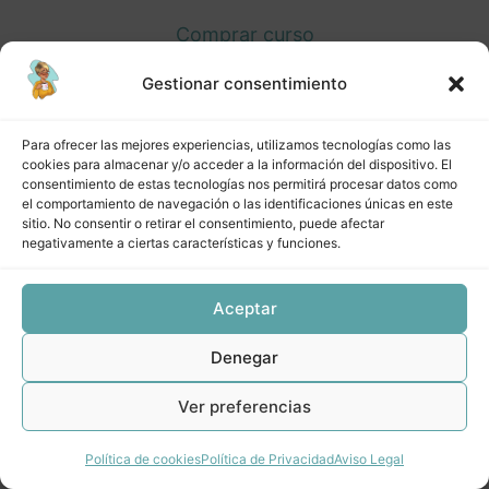
CREAM Lección 2: Pasarelas de pago
Comprar curso
CREAM Lección 3: Canales de promoción
Gestionar consentimiento
Inicia sesión
CREAM Lección 4: Venta
Para ofrecer las mejores experiencias, utilizamos tecnologías como las
cookies para almacenar y/o acceder a la información del dispositivo. El
CREAM Lección 5: Dónde alojar mi producto/servicio
consentimiento de estas tecnologías nos permitirá procesar datos como
el comportamiento de navegación o las identificaciones únicas en este
CREAM Material extra Módulo 3
Anterior
Siguiente
sitio. No consentir o retirar el consentimiento, puede afectar
Módulo 4: Cómo cumplir tus
negativamente a ciertas características y funciones.
promesas y darle una alegría a tu
cliente (real).
Aceptar
5 lecciones
Denegar
Módulo 5: Cómo preparar tu
producto/servicio para hacerlo
Ver preferencias
aun mejor y subir su precio.
Política de cookies
Política de Privacidad
Aviso Legal
5 lecciones