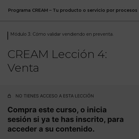
Programa CREAM – Tu producto o servicio por procesos
Módulo 3: Cómo validar vendiendo en preventa.
Módulo 0 Bienvenida
4 lecciones
CREAM Lección 4:
Módulo 1: Con las bases claras.
Venta
6 lecciones
Módulo 2: Cómo plasmar lo que el
cliente quiere en tu producto o
servicio.
NO TIENES ACCESO A ESTA LECCIÓN
5 lecciones
Compra este curso, o inicia
Módulo 3: Cómo validar
vendiendo en preventa.
sesión si ya te has inscrito, para
acceder a su contenido.
CREAM Lección 1: Página de venta