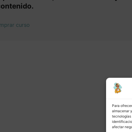
contenido.
mprar curso
or
Siguiente
Para ofrecer
almacenar y/
tecnologías
identificaci
afectar nega