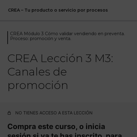
CREA – Tu producto o servicio por procesos
CREA Módulo 3 Cómo validar vendiendo en preventa.
CREA Módulo 0 Bienvenida
Proceso: promoción y venta.
1 lección
CREA Módulo 1 Con las bases
CREA Lección 3 M3:
claras. Proceso: investigación de
Canales de
las necesidades del cliente.
promoción
6 lecciones
CREA Módulo 2 ¿Cómo plasmar lo
que quiere el cliente en tu
producto/servicio? Proceso:
Diseño de productos/servicios.
NO TIENES ACCESO A ESTA LECCIÓN
Compra este curso, o inicia
5 lecciones
CREA Módulo 3 Cómo validar
sesión si ya te has inscrito, para