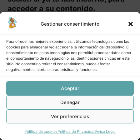
vendiendo en preventa. Proceso:
acceder a su contenido.
promoción y venta.
Gestionar consentimiento
Comprar curso
CREA Lección 1 M3: Página de venta
Para ofrecer las mejores experiencias, utilizamos tecnologías como las
CREA Lección 2 M3: Pasarelas de pago
Inicia sesión
cookies para almacenar y/o acceder a la información del dispositivo. El
consentimiento de estas tecnologías nos permitirá procesar datos como
CREA Lección 3 M3: Canales de promoción
el comportamiento de navegación o las identificaciones únicas en este
sitio. No consentir o retirar el consentimiento, puede afectar
CREA Lección 4 M3: Venta
negativamente a ciertas características y funciones.
Anterior
Siguiente
CREA Lección 5 M3: Dónde alojar mi producto/servicio
Aceptar
CREA Material extra Módulo 3
Denegar
CREA Módulo 4 Cómo cumplir tus
promesas y darle una alegría a tu
Ver preferencias
cliente (real). Proceso: Prestación
del servicio.
Política de cookies
Política de Privacidad
Aviso Legal