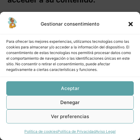
vendiendo en preventa. Proceso:
promoción y venta.
Comprar curso
Gestionar consentimiento
6 lecciones
CREA Módulo 4 Cómo cumplir tus
Inicia sesión
promesas y darle una alegría a tu
Para ofrecer las mejores experiencias, utilizamos tecnologías como las
cliente (real). Proceso: Prestación
cookies para almacenar y/o acceder a la información del dispositivo. El
consentimiento de estas tecnologías nos permitirá procesar datos como
del servicio.
el comportamiento de navegación o las identificaciones únicas en este
sitio. No consentir o retirar el consentimiento, puede afectar
negativamente a ciertas características y funciones.
Anterior
Siguiente
CREA Lección 1 M4: Planificación
CREA Lección 2 M4: Preparación
Aceptar
CREA Lección 3 M4: Desarrollo del producto o servicio
Denegar
prestación
Ver preferencias
CREA Lección 4 M4: Resultados y testimonios
CREA Lección 5 M4: El siguiente paso
Política de cookies
Política de Privacidad
Aviso Legal