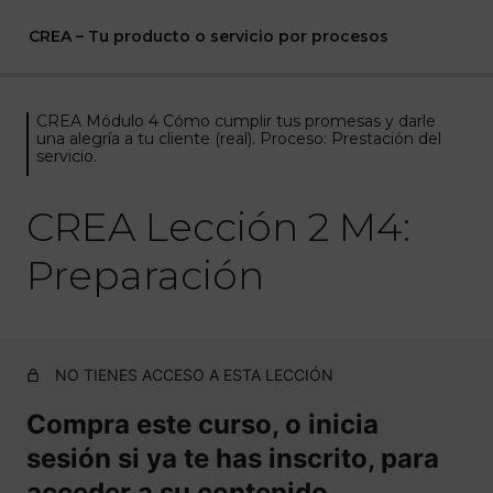
CREA – Tu producto o servicio por procesos
CREA Módulo 4 Cómo cumplir tus promesas y darle
CREA Módulo 0 Bienvenida
una alegría a tu cliente (real). Proceso: Prestación del
servicio.
1 lección
CREA Módulo 1 Con las bases
CREA Lección 2 M4:
claras. Proceso: investigación de
las necesidades del cliente.
Preparación
6 lecciones
CREA Módulo 2 ¿Cómo plasmar lo
que quiere el cliente en tu
NO TIENES ACCESO A ESTA LECCIÓN
producto/servicio? Proceso:
Diseño de productos/servicios.
Compra este curso, o inicia
5 lecciones
sesión si ya te has inscrito, para
CREA Módulo 3 Cómo validar
acceder a su contenido.