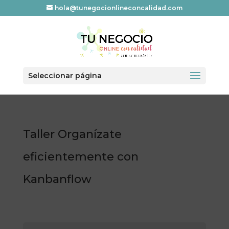
hola@tunegocionlineconcalidad.com
Seleccionar página
Taller Organízate
eficientemente con
Kanbanflow