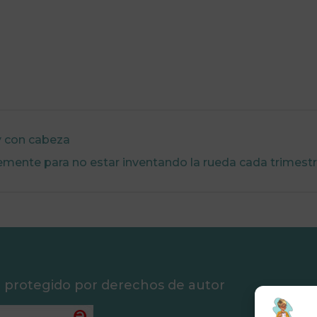
ay con cabeza
temente para no estar inventando la rueda cada trimest
á protegido por derechos de autor