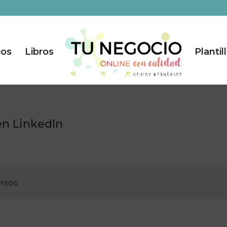
ios
Libros
Plantil
 en LinkedIn
ursos