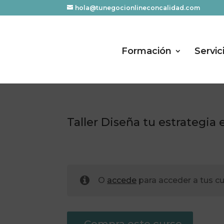
hola@tunegocionlineconcalidad.com
Formación
Servic
Taller Diseña tu estrategia
O
accede
para acceder a tus c