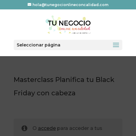
hola@tunegocionlineconcalidad.com
Seleccionar página
Masterclass Planifica tu Black
Friday con cabeza
O
accede
para acceder a tus