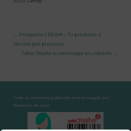
Autor:
Gehisy
Programa CREAM – Tu producto o
servicio por procesos
Taller Diseña tu estrategia en LinkedIn
Todo el contenido publicado está protegido por
derechos de autor