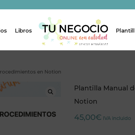
ios
Libros
Plantil
 procedimientos en Notion
Plantilla Manual 
Notion
45,00
€
IVA incluido