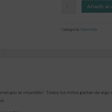
Plantilla
Añadir al 
Manual
de
procedimientos
Categoría:
Plantillas
en
Notion
cantidad
orren por el «mundillo”. Todos los mitos parten de alg
ad.