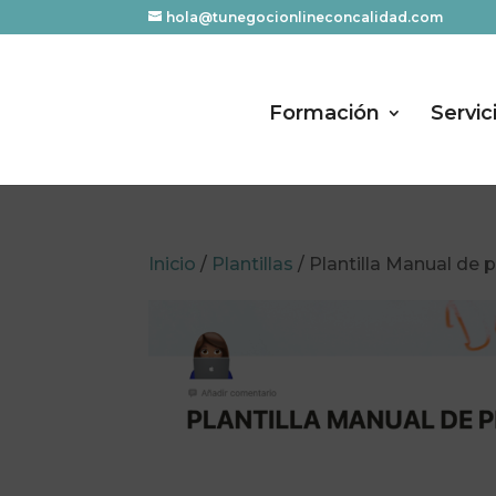
hola@tunegocionlineconcalidad.com
Formación
Servic
Inicio
/
Plantillas
/ Plantilla Manual de