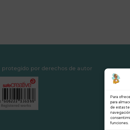
á protegido por derechos de autor
Para ofrece
para almace
de estas t
navegación 
consentimi
funciones.