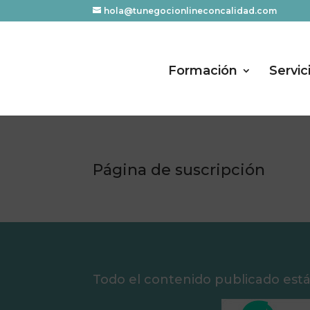
hola@tunegocionlineconcalidad.com
Formación
Servic
Página de suscripción
Todo el contenido publicado est