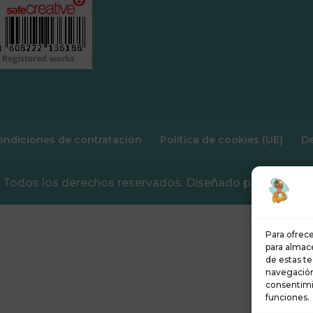
ondiciones de contratación
Política de cookies (UE)
De
 Todos los derechos reservados. Diseñado por Gehisy He
Para ofrece
para almace
de estas t
navegación 
consentimi
funciones.