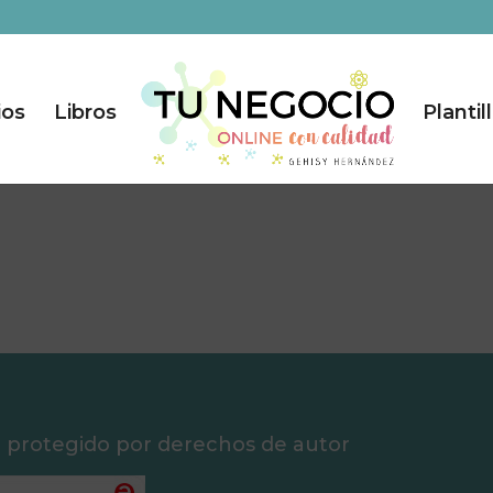
ios
Libros
Plantil
á protegido por derechos de autor