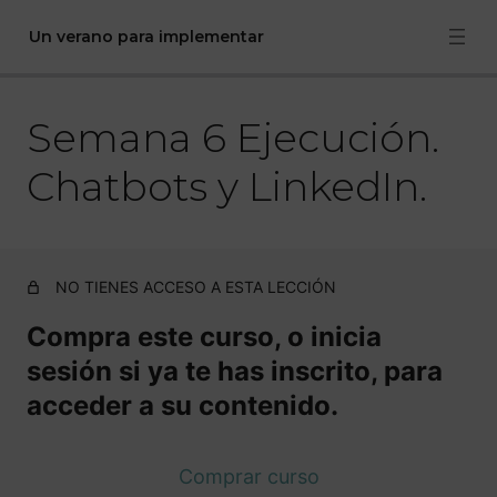
Un verano para implementar
Semana 6 Ejecución.
Bienvenida + regalo 🎁
Semana 1 Mentalidad.
Chatbots y LinkedIn.
Semana 2 Planificación y organización.
Semana 3 Planificación y organización.
NO TIENES ACCESO A ESTA LECCIÓN
Semana 4 Ejecución. Procesos.
Compra este curso, o inicia
Semana 5 Ejecución. El proceso de facturación.
sesión si ya te has inscrito, para
Semana 6 Ejecución. Chatbots y LinkedIn.
acceder a su contenido.
Semana 7 Verificación.
Comprar curso
Semana 8 Mejora de procesos.