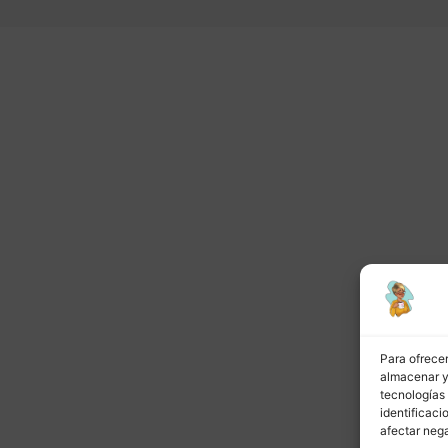
or
Siguiente
Para ofrecer
almacenar y/
tecnologías
identificaci
afectar nega