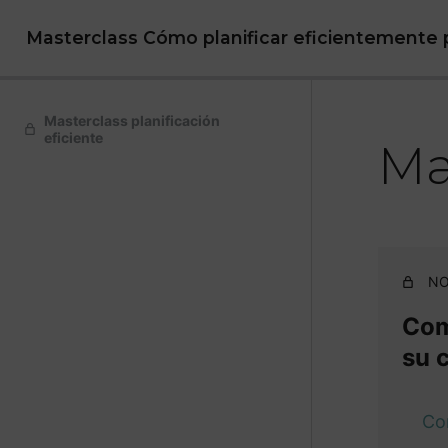
Masterclass Cómo planificar eficientemente p
Masterclass planificación
eficiente
Ma
NO
Comp
su 
Co