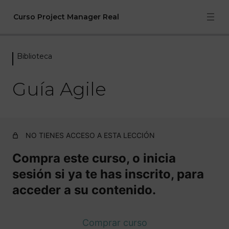
Curso Project Manager Real
Biblioteca
Bienvenida
4 lecciones
Guía Agile
Módulo 1: Introducción y gestión
en cascada
6 lecciones, 4 cuestionarios
Módulo 2: Gestión ágil de
NO TIENES ACCESO A ESTA LECCIÓN
proyectos
Compra este curso, o inicia
5 lecciones, 2 cuestionarios
sesión si ya te has inscrito, para
Módulo 3: Herramientas de
acceder a su contenido.
gestión de proyectos
6 lecciones
Comprar curso
Módulo 4: Números