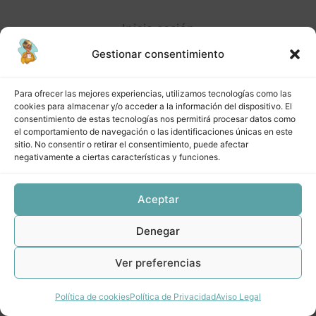
6 lecciones
Inicia sesión
Biblioteca
Gestionar consentimiento
PMBOK® Sexta Edición
Para ofrecer las mejores experiencias, utilizamos tecnologías como las
Guía Agile
cookies para almacenar y/o acceder a la información del dispositivo. El
Anterior
Siguiente
consentimiento de estas tecnologías nos permitirá procesar datos como
el comportamiento de navegación o las identificaciones únicas en este
PMBOK® Séptima edición
sitio. No consentir o retirar el consentimiento, puede afectar
negativamente a ciertas características y funciones.
Aceptar
Denegar
Ver preferencias
Política de cookies
Política de Privacidad
Aviso Legal