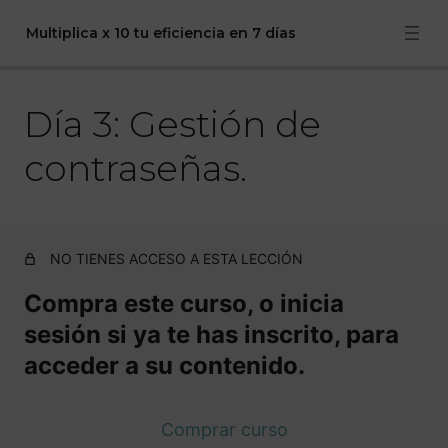
Multiplica x 10 tu eficiencia en 7 días
Día 3: Gestión de
Día 1: Las bases: Misión, visión y valores.
Día 2: Gestión del correo electrónico.
contraseñas.
Día 3: Gestión de contraseñas.
Día 4: Gestión de la carpeta de descargas y el escritorio.
NO TIENES ACCESO A ESTA LECCIÓN
Día 5: Hábitos para la gestión de la facturación que te
ahorrarán dolores de cabeza.
Compra este curso, o inicia
sesión si ya te has inscrito, para
Día 6: Gestión de clientes con Google Drive.
acceder a su contenido.
Día 7: Marcadores.
GRUPO DE TELEGRAM
Comprar curso