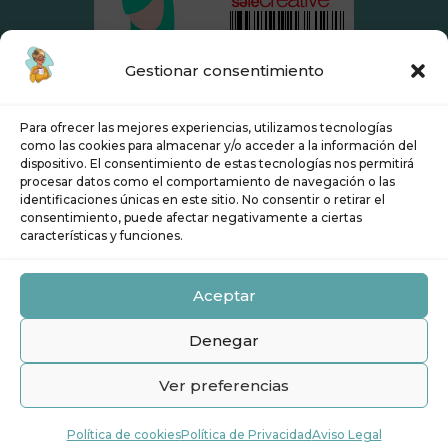
Gestionar consentimiento
Para ofrecer las mejores experiencias, utilizamos tecnologías
como las cookies para almacenar y/o acceder a la información del
dispositivo. El consentimiento de estas tecnologías nos permitirá
procesar datos como el comportamiento de navegación o las
identificaciones únicas en este sitio. No consentir o retirar el
Aviso Legal
Política de Privacidad
consentimiento, puede afectar negativamente a ciertas
características y funciones.
Condiciones de contratación
Política de cookies (UE)
Aceptar
Derecho de desistimiento
Denegar
Procesos y sistemas. ©Copyright 2021.
Ver preferencias
Todos los derechos reservados. Diseñado
por Gehisy Hernández con ❤️️ en Gijón.
Política de cookies
Política de Privacidad
Aviso Legal